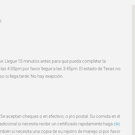
l.
ase. Llegue 15 minutos antes para que pueda completar la
as 4:00pm por favor llegue a las 3:45pm. El estado de Texas no
rso si llega tarde. No hay exepción.
Se aceptan cheques o en efectivo, o jiro postal. Su comida en el
adicional si necesita recibir un certificado rapidamente haga
clic
ién si necesita una copia de su rejistro de manejo si por favor