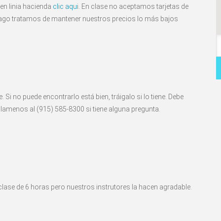
 en linia hacienda
clic aqui
. En clase no aceptamos tarjetas de
e pago tratamos de mantener nuestros precios lo más bajos
 Si no puede encontrarlo está bien, tráigalo si lo tiene. Debe
llamenos al (915) 585-8300 si tiene alguna pregunta.
clase de 6 horas pero nuestros instrutores la hacen agradable.