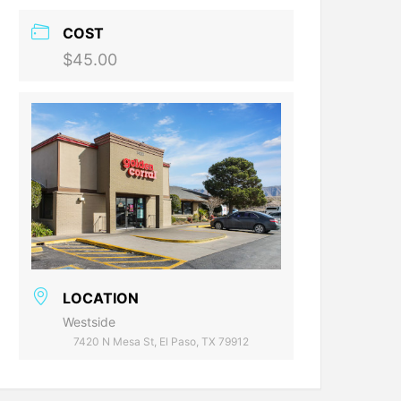
COST
$45.00
LOCATION
Westside
7420 N Mesa St, El Paso, TX 79912